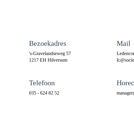
Bezoekadres
Mail
's-Gravelandseweg 57
Ledenco
1217 EH Hilversum
cI
@societ
Telefoon
Horec
035 - 624 82 52
reganam