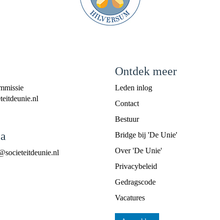
Ontdek meer
mmissie
Leden inlog
eitdeunie.nl
Contact
Bestuur
a
Bridge bij 'De Unie'
Over 'De Unie'
@societeitdeunie.nl
Privacybeleid
Gedragscode
Vacatures