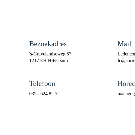
Bezoekadres
Mail
's-Gravelandseweg 57
Ledenco
1217 EH Hilversum
cI
@societ
Telefoon
Horec
035 - 624 82 52
reganam