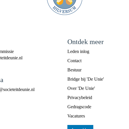
Ontdek meer
mmissie
Leden inlog
eitdeunie.nl
Contact
Bestuur
a
Bridge bij 'De Unie'
Over 'De Unie'
@societeitdeunie.nl
Privacybeleid
Gedragscode
Vacatures