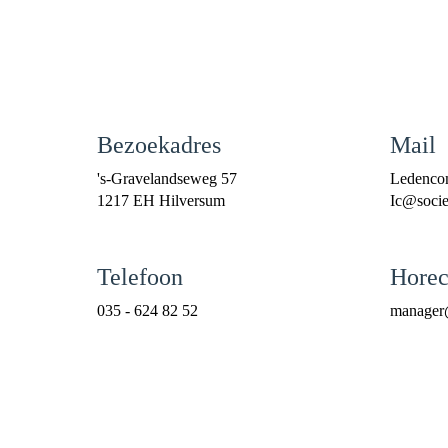
Bezoekadres
Mail
's-Gravelandseweg 57
Ledenco
1217 EH Hilversum
cI
@societ
Telefoon
Horec
035 - 624 82 52
reganam