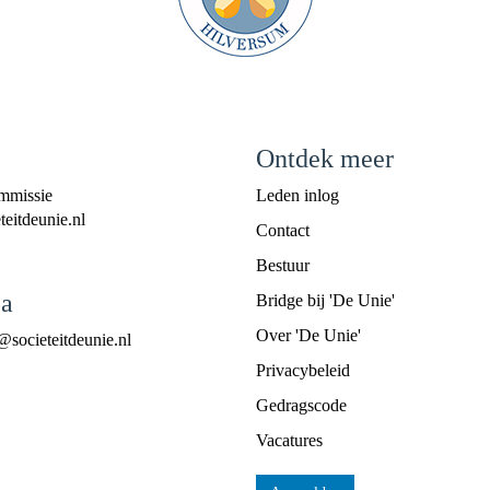
Ontdek meer
mmissie
Leden inlog
eitdeunie.nl
Contact
Bestuur
a
Bridge bij 'De Unie'
Over 'De Unie'
@societeitdeunie.nl
Privacybeleid
Gedragscode
Vacatures