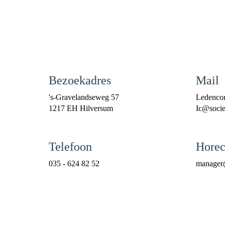
Bezoekadres
Mail
's-Gravelandseweg 57
Ledenco
1217 EH Hilversum
cI
@societ
Telefoon
Horec
035 - 624 82 52
reganam