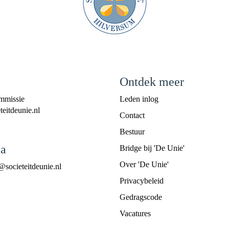
Ontdek meer
mmissie
Leden inlog
eitdeunie.nl
Contact
Bestuur
a
Bridge bij 'De Unie'
Over 'De Unie'
@societeitdeunie.nl
Privacybeleid
Gedragscode
Vacatures