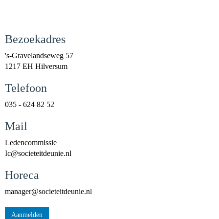
Bezoekadres
's-Gravelandseweg 57
1217 EH Hilversum
Telefoon
035 - 624 82 52
Mail
Ledencommissie
cI
@societeitdeunie.nl
Horeca
reganam
@societeitdeunie.nl
Aanmelden