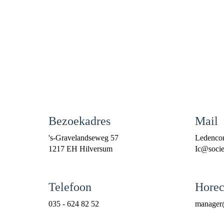
Bezoekadres
Mail
's-Gravelandseweg 57
Ledenco
1217 EH Hilversum
cI
@societ
Telefoon
Horec
035 - 624 82 52
reganam