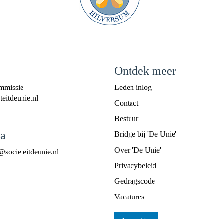
Ontdek meer
mmissie
Leden inlog
eitdeunie.nl
Contact
Bestuur
a
Bridge bij 'De Unie'
Over 'De Unie'
@societeitdeunie.nl
Privacybeleid
Gedragscode
Vacatures