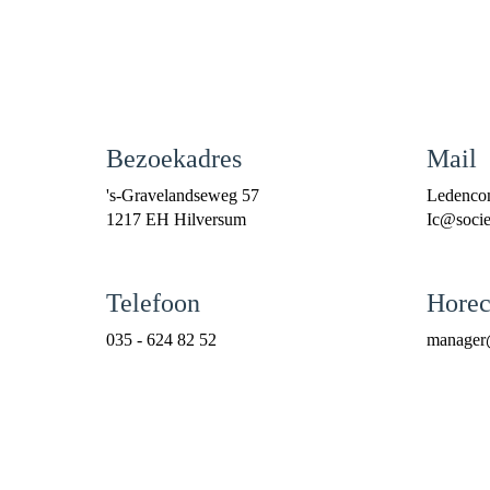
Bezoekadres
Mail
's-Gravelandseweg 57
Ledenco
1217 EH Hilversum
cI
@societ
Telefoon
Horec
035 - 624 82 52
reganam