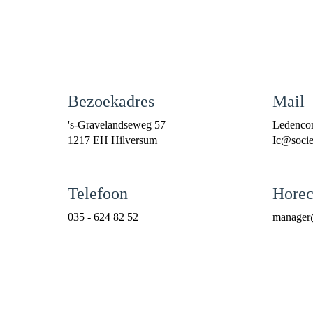
Bezoekadres
Mail
's-Gravelandseweg 57
Ledenco
1217 EH Hilversum
cI
@societ
Telefoon
Horec
035 - 624 82 52
reganam