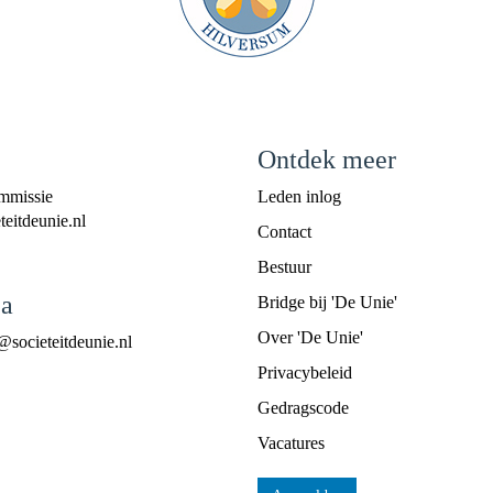
Ontdek meer
mmissie
Leden inlog
eitdeunie.nl
Contact
Bestuur
a
Bridge bij 'De Unie'
Over 'De Unie'
@societeitdeunie.nl
Privacybeleid
Gedragscode
Vacatures